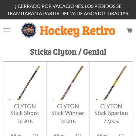
¡¡CERRADO POR VACACIONES. LOS PEDIDOS SE
Ir
TRAMITARAN A PARTIR DEL 26 DE AGOSTO!! GRACIAS.
al
contenido
Hockey Retiro
principal
Sticks Clyton / Genial
CLYTON
CLYTON
CLYTON
Stick Shoot
Stick Winner
Stick Spartan
73,90 €
73,00 €
72,00 €
Añadir al carrito
Añadir al carrito
Añadir al carrito