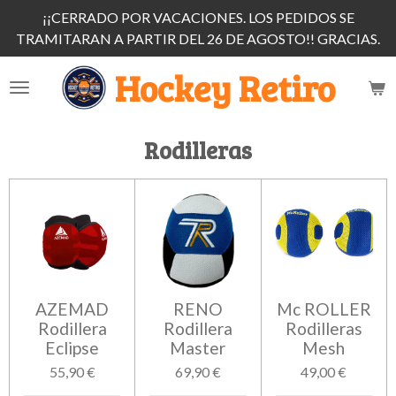
¡¡CERRADO POR VACACIONES. LOS PEDIDOS SE
Ir
TRAMITARAN A PARTIR DEL 26 DE AGOSTO!! GRACIAS.
al
contenido
Hockey Retiro
principal
Rodilleras
AZEMAD
RENO
Mc ROLLER
Rodillera
Rodillera
Rodilleras
Eclipse
Master
Mesh
55,90 €
69,90 €
49,00 €