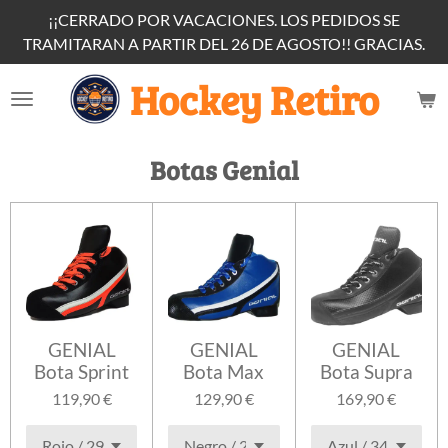
¡¡CERRADO POR VACACIONES. LOS PEDIDOS SE
Ir
TRAMITARAN A PARTIR DEL 26 DE AGOSTO!! GRACIAS.
al
contenido
Hockey Retiro
principal
Botas Genial
GENIAL
GENIAL
GENIAL
Bota Sprint
Bota Max
Bota Supra
119,90 €
129,90 €
169,90 €