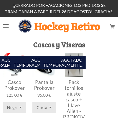
¡¡CERRADO POR VACACIONES. LOS PEDIDOS SE
Ir
TRAMITARAN A PARTIR DEL 26 DE AGOSTO!! GRACIAS.
al
contenido
Hockey Retiro
principal
Cascos y Viseras
AGOTADO
AGOTADO
AGOTADO
RALMENTE.
TEMPORALMENTE.
TEMPORALMENTE.
Casco
Pantalla
Pack
Prokover
Prokover
tornillos
ajuste
125,00 €
85,00 €
casco +
Llave
Allen -
PROKOV