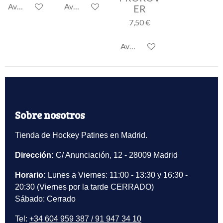
Avisarme cuando esté disponible
Avisarme cuando esté disponible
ER
7,50 €
Avisarme cuando esté disponi
Sobre nosotros
Tienda de Hockey Patines en Madrid.
Dirección:
C/ Anunciación, 12 - 28009 Madrid
Horario:
Lunes a Viernes: 11:00 - 13:30 y 16:30 -
20:30 (Viernes por la tarde CERRADO)
Sábado: Cerrado
Tel:
+34 604 959 387 / 91 947 34 10