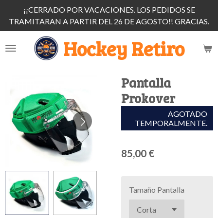
¡¡CERRADO POR VACACIONES. LOS PEDIDOS SE
Ir
TRAMITARAN A PARTIR DEL 26 DE AGOSTO!! GRACIAS.
al
contenido
Hockey Retiro
principal
Pantalla
Prokover
AGOTADO
TEMPORALMENTE.
85,00 €
Tamaño Pantalla