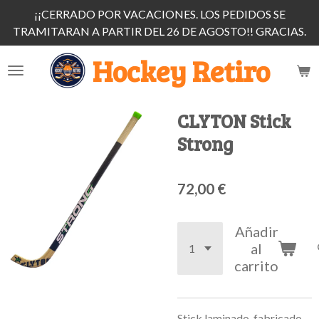
¡¡CERRADO POR VACACIONES. LOS PEDIDOS SE
Ir
TRAMITARAN A PARTIR DEL 26 DE AGOSTO!! GRACIAS.
al
contenido
Hockey Retiro
principal
CLYTON Stick
Strong
72,00 €
Añadir
al
carrito
Stick laminado, fabricado