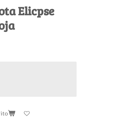
ta Elicpse
oja
rito