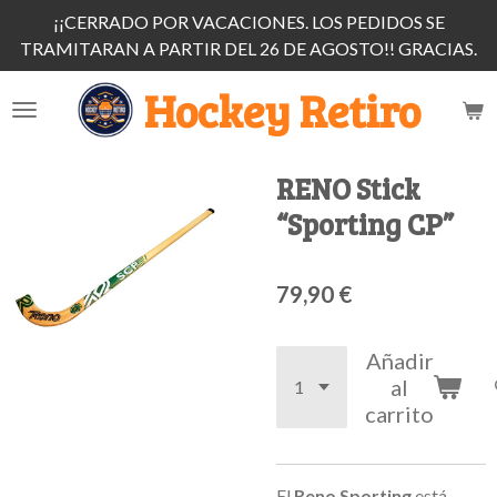
¡¡CERRADO POR VACACIONES. LOS PEDIDOS SE
Ir
TRAMITARAN A PARTIR DEL 26 DE AGOSTO!! GRACIAS.
al
contenido
Hockey Retiro
principal
RENO Stick
“Sporting CP”
79,90 €
Añadir
al
carrito
El
Reno Sporting
está