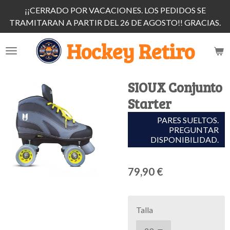
¡¡CERRADO POR VACACIONES. LOS PEDIDOS SE
Ir
TRAMITARAN A PARTIR DEL 26 DE AGOSTO!! GRACIAS.
al
contenido
Hockey Retiro
principal
SIOUX Conjunto
Starter
PARES SUELTOS.
PREGUNTAR
DISPONIBILIDAD.
79,90 €
Talla