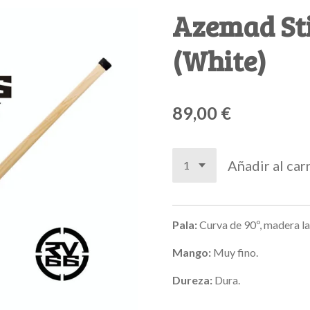
Azemad Sti
(White)
89,00 €
Añadir al car
Pala:
C
urva de 90º, madera l
Mango:
Muy fino.
Dureza:
Dura.