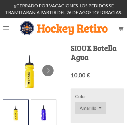
¡¡CERRADO POR VACACIONES. LOS PEDIDOS SE
Ir
TRAMITARAN A PARTIR DEL 26 DE AGOSTO!! GRACIAS.
al
contenido
Hockey Retiro
principal
SIOUX Botella
Agua
10,00 €
Color