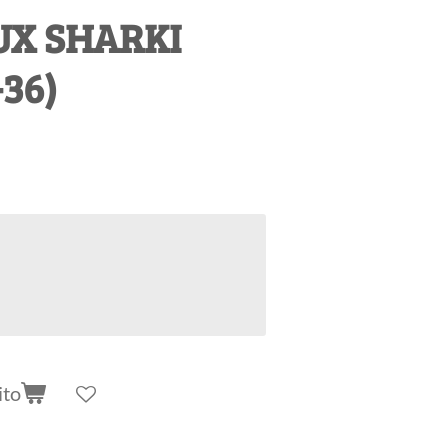
UX SHARKI
36)
ito