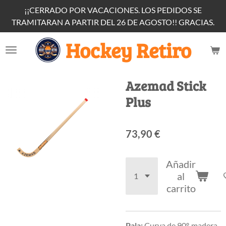
¡¡CERRADO POR VACACIONES. LOS PEDIDOS SE
Ir
TRAMITARAN A PARTIR DEL 26 DE AGOSTO!! GRACIAS.
al
contenido
Hockey Retiro
principal
Azemad Stick
Plus
73,90 €
Añadir
al
carrito
Pala:
Curva de 90º, madera