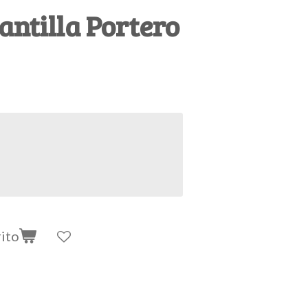
ntilla Portero
rito