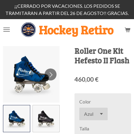
¡¡CERRADO POR VACACIONES. LOS PEDIDOS SE
Ir
TRAMITARAN A PARTIR DEL 26 DE AGOSTO!! GRACIAS.
al
contenido
Hockey Retiro
principal
Roller One Kit
Hefesto II Flash
460,00 €
Color
Talla