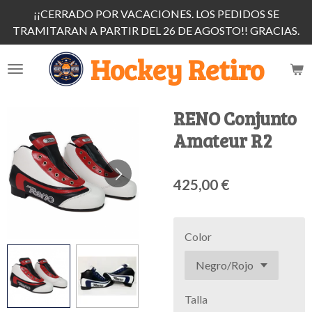
¡¡CERRADO POR VACACIONES. LOS PEDIDOS SE
Ir
TRAMITARAN A PARTIR DEL 26 DE AGOSTO!! GRACIAS.
al
contenido
Hockey Retiro
principal
RENO Conjunto
Amateur R2
425,00 €
Color
Talla