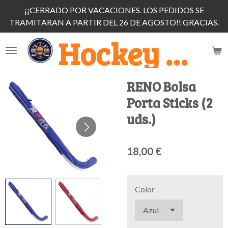
¡¡CERRADO POR VACACIONES. LOS PEDIDOS SE
Ir
TRAMITARAN A PARTIR DEL 26 DE AGOSTO!! GRACIAS.
al
contenido
Hockey Retiro
principal
RENO Bolsa
Porta Sticks (2
uds.)
18,00 €
Color