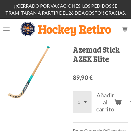
¡¡CERRADO POR VACACIONES. LOS PEDIDOS SE
Ir
TRAMITARAN A PARTIR DEL 26 DE AGOSTO!! GRACIAS.
al
contenido
Hockey Retiro
principal
Azemad Stick
AZEX Elite
89,90 €
Añadir
al
carrito
Pala:
Curva de 96º, madera