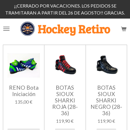
¡¡CERRADO POR VACACIONES. LOS PEDIDOS SE
Ir
TRAMITARAN A PARTIR DEL 26 DE AGOSTO!! GRACIAS.
al
contenido
Hockey Retiro
principal
RENO Bota
BOTAS
BOTAS
Iniciación
SIOUX
SIOUX
SHARKI
SHARKI
135,00 €
ROJA (28-
NEGRO (28-
36)
36)
119,90 €
119,90 €